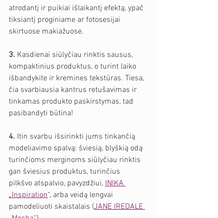
atrodantį ir puikiai išlaikantį efektą, ypač 
tiksiantį proginiame ar fotosesijai 
skirtuose makiažuose.
3. 
Kasdienai siūlyčiau rinktis sausus, 
kompaktinius produktus, o turint laiko 
išbandykite ir kremines tekstūras. Tiesa, 
čia svarbiausia kantrus retušavimas ir 
tinkamas produkto paskirstymas, tad 
pasibandyti būtina!
4.
 Itin svarbu išsirinkti jums tinkančią 
modeliavimo spalvą: šviesią, blyškią odą 
turinčioms merginoms siūlyčiau rinktis 
gan šviesius produktus, turinčius 
pilkšvo atspalvio, pavyzdžiui, 
INIKA 
„Inspiration
“, arba veidą lengvai 
pamodeliuoti skaistalais (
JANE IREDALE 