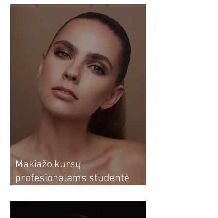
Makiažo kursų
profesionalams studentė
Dovilė: nuo makiažo kursų
sau iki profesionalios