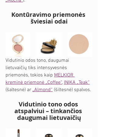
„Mocha“
). 
Kontūravimo priemonės 
šviesiai odai
Vidutinio odos tono, daugumai 
lietuvaičių tiks intensyvesnės 
priemonės, tokios kaip 
MELKIOR 
kreminė priemonė „Coffee“
, 
INIKA „Teak“
(šaltesnė) ar 
„Almond“
 (šiltesnė) spalvos. 
Vidutinio tono odos 
atspalviui – tinkančios 
daugumai lietuvaičių