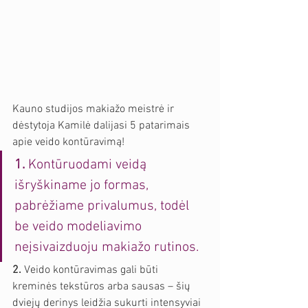
Kauno studijos makiažo meistrė ir 
dėstytoja Kamilė dalijasi 5 patarimais 
apie veido kontūravimą! 
1.
 Kontūruodami veidą 
išryškiname jo formas, 
pabrėžiame privalumus, todėl 
be veido modeliavimo 
neįsivaizduoju makiažo rutinos.
2. 
Veido kontūravimas gali būti 
kreminės tekstūros arba sausas – šių 
dviejų derinys leidžia sukurti intensyviai 