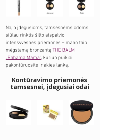
Na, o įdegusioms, tamsesnėms odoms 
siūlau rinktis šilto atspalvio, 
intensyvesnes priemones – mano taip 
mėgstamą bronzantą 
THE BALM 
„Bahama Mama“
, kuriuo puikiai 
pakontūruosite ir akies lanką.
Kontūravimo priemonės 
tamsesnei, įdegusiai odai