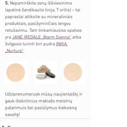
5. 
Nepamirškite zonų iššviesinimo 
(apatinė žandikaulio linija, T sritis) – tai 
paprastai atliksite su mineraliniais 
produktais, pasižyminčiais lengvu 
retušavimu. Tam tinkamiausios spalvos 
yra 
JANE IREDALE „Warm Sienna“
 arba 
žvilgesio turinti biri pudra 
INIKA 
„Nurture“
.
Užsiprenumeruok mūsų naujienlaiškį ir 
gauk išskirtinius makiažo meistrių 
patarimuis bei pasiūlymus kiekvieną 
savaitę!