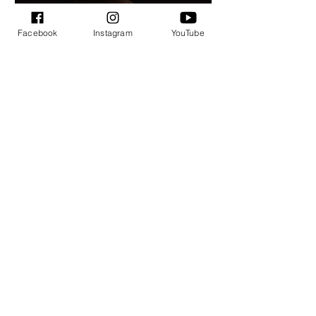
vizažistės
Facebook
Instagram
YouTube
Makiažo kursų
profesionalams studentė
Monika: dėstytojos padeda
atrasti savo stilistiką