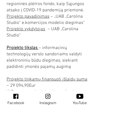
regioninės plėtros fondo, kaip Sąjungos
atsako į COVID-19 pandemiją priemonė.
Projekto pavadinimas
– „UAB „Carolina
Studio“ e.komercijos modelio diegimas“
Projekto vykdytojas
– UAB „Carolina
Studio“
Projekto tikslas
– informacinių
technologijų verslo sandoriams valdyti
elektroniniu būdu diegimas, siekiant
padidinti įmonės pajamų augimą
Projekto tinkamų finansuoti išlaidų suma
– 29 094,90Eur
Iš Europos regioninės plėtros fondo
projekto įgyvendinimui skiriama iki – 21
Facebook
Instagram
YouTube
821,17 Eur
Projekto vykdymo pradžia
–
2021-09-15
Projekto vykdymo pabaiga
–
2023-02-24