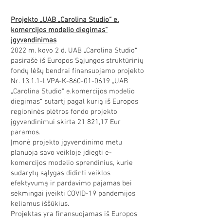
Projekto „UAB „Carolina Studio“ e.
komercijos modelio diegimas“
įgyvendinimas
2022 m. kovo 2 d. UAB „Carolina Studio“
pasirašė iš Europos Sąjungos struktūrinių
fondų lėšų bendrai finansuojamo projekto
Nr. 13.1.1-LVPA-K-860-01-0619 „UAB
„Carolina Studio“ e.komercijos modelio
diegimas“ sutartį pagal kurią iš Europos
regioninės plėtros fondo projekto
įgyvendinimui skirta 21 821,17 Eur
paramos.
Įmonė projekto įgyvendinimo metu
planuoja savo veikloje įdiegti e-
komercijos modelio sprendinius, kurie
sudarytų sąlygas didinti veiklos
efektyvumą ir pardavimo pajamas bei
sėkmingai įveikti COVID-19 pandemijos
keliamus iššūkius.
Projektas yra finansuojamas iš Europos