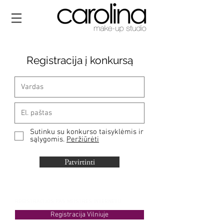
Registracija į konkursą
Sutinku su konkurso taisyklėmis ir
sąlygomis.
Peržiūrėti
Patvirtinti
REGISTRACIJOS PAS MEISTRES INTERNETU:
Registracija Vilniuje