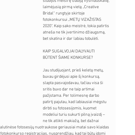
studijos meistrę Gabiją Vyšniauskaitę, 
laimėjusią pirmą vietą „Creative 
Bridal“ rungtyje skirtoje 
fotokonkursui „METŲ VIZAŽISTAS 
2020“. Kaip sako meistrė, tokia patirtis 
atneša ne tik įvertinimo džiaugsmą, 
bet skatina ir dar labiau tobulėti.
KAIP SUGALVOJAI DALYVAUTI 
BŪTENT ŠIAME KONKURSE?                 
Jau studijuojant, prieš keletą metų, 
buvau girdėjusi apie šį konkursą, 
slapta pasvajodavau, tačiau visa ši 
sritis buvo dar ne taip artimai 
pažįstama. Per tolimesnę darbo 
patirtį pajutau, kad labiausiai mėgstu 
dirbti su fotosesijomis, kuomet 
modeliui turiu sukurti pilną įvaizdį – 
ne tik atlikti makiažą, bet dažnai 
 Galutinėse fotosesijų nuotraukose geriausiai matai savo klaidas 
o fotokonkurso registracijas, nusprendžiau, kad tai būtų įdomi 