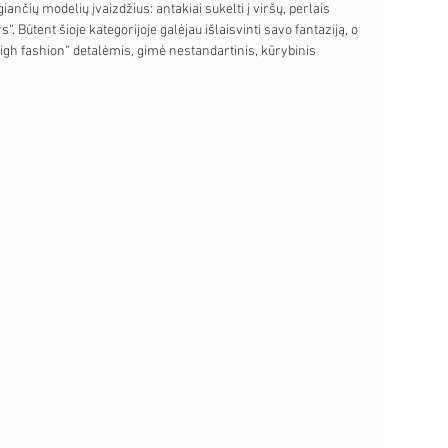
nčių modelių įvaizdžius: antakiai sukelti į viršų, perlais 
. Būtent šioje kategorijoje galėjau išlaisvinti savo fantaziją, o 
igh fashion“ detalėmis, gimė nestandartinis, kūrybinis 