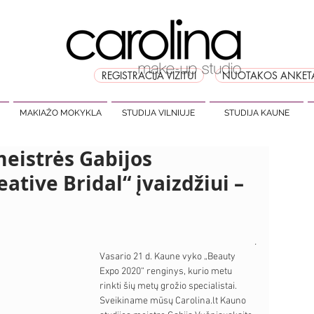
REGISTRACIJA VIZITUI
NUOTAKOS ANKET
MAKIAŽO MOKYKLA
STUDIJA VILNIUJE
STUDIJA KAUNE
meistrės Gabijos
ative Bridal“ įvaizdžiui –
.
Vasario 21 d. Kaune vyko „Beauty 
Expo 2020“ renginys, kurio metu 
rinkti šių metų grožio specialistai. 
Sveikiname mūsų Carolina.lt Kauno 