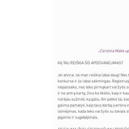
„Carolina Make up 
KĄ TAU REIŠKIA ŠIS APDOVANOJIMAS?
Jei atvirai, tai man reiškia labai daug! Ne
konkurse ir jis labai sėkmingas. Registruoj
nepasiseks, nes teks pirmąkart varžytis su
ir ne antrą kartą, žino ko tikėtis, kaip ir k
norėjau sužinoti, ką galiu. Itin patiko tai, 
galima pamatyti, kaip tavo darbą įvertina i
laimėjimas, kada teko varžytis su tokiais st
jėgomis ir sugebėjimais.