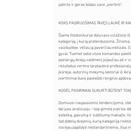
patirtis ir geras būdas save „įvertinti“.
KOKS PASIRUOŠIMAS TAVĘS LAUKĖ IR KAI
Šiame fotokonkurse dalyvavo vizažistai iš 
kategoriją, į kurią pretenduosime. Žinoma, 
vaizduotėje, vėliau ją paverčiau eskizais. G
gyvai. Tuomet sekė visos komandos paieškos
pastarųjų dviejų vaidmenį įsijaučiau aš ir vi
rezultatus vertino tarptautinė profesiona
įkūrėjai, autorinių mokymų lektoriai iš Airijo
įvertinimai buvo paskelbti renginio apdov
KODĖL PASIRINKAI SUKURTI BŪTENT TOKĮ 
Domiuosi naujausiomis tendencijomis, steb
bei juos analizuoju – taip gimsta įvairios 
estetiką, gaivumą ir subtilumą makiaže. Vis
tad didelių dvejonių, kurią kategoriją rinkti
norėjau papildyti nestandartinėmis, šiuo 