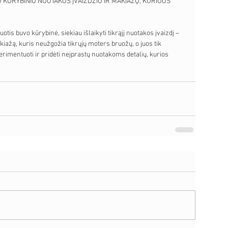
 KŪRYBINIO NUOTAKOS ĮVAIZDŽIO IR MAKIAŽŲ, KURIUOS 
otis buvo kūrybinė, siekiau išlaikyti tikrąjį nuotakos įvaizdį – 
kiažą, kuris neužgožia tikrųjų moters bruožų, o juos tik 
rimentuoti ir pridėti neįprastų nuotakoms detalių, kurios 