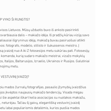
P VYKO ŠI RUNGTIS?
visos Lietuvos. Mūsų užduotis buvo iš anksto pasirinkti 
svarbiausia dalis – makiažo idėja. Iš pradžių kūriau viziją savo 
aliausiai išgryninus idėją, makiažą buvau pasiruošusi atlikti 
: fotografo, modelio, stilisto ir šukuosenos meistro. Į 
są įvaizdį nuo A iki Z fotosesijos metu sukūriau pati. Fotosesijų 
lų komanda, kurią sudaro makiažo meistrai, vizažo mokyklų 
s, Italijos, Baltarusijos, Izraelio, Ukrainos ir Rusijos. Galutiniai 
anojimų metu.
VESTUVINĮ ĮVAIZDĮ?
iu mados žurnalų fotografijas, pasaulio įžymybių įvaizdžius 
idėjos įkvėptos naujausių makiažo tendencijų. Visada mėgau 
i šie aspektai iškart kelia asociacijas su nuotakos makiažu, 
s, neturėjau. Tačiau šį gaivų, elegantišką vestuvinį įvaizdį 
metu labai populiariomis detalėmis, kurios puošia mados 