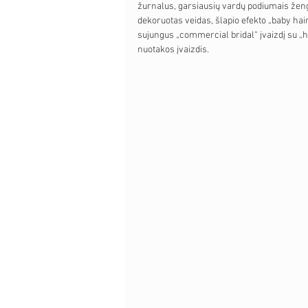
žurnalus, garsiausių vardų podiumais žengia
dekoruotas veidas, šlapio efekto „baby hairs“
sujungus „commercial bridal“ įvaizdį su „h
nuotakos įvaizdis.