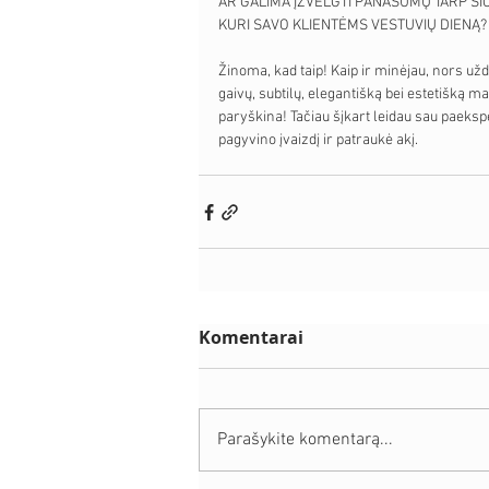
AR GALIMA ĮŽVELGTI PANAŠUMŲ TARP ŠIO
KURI SAVO KLIENTĖMS VESTUVIŲ DIENĄ?
Žinoma, kad taip! Kaip ir minėjau, nors uždu
gaivų, subtilų, elegantišką bei estetišką ma
paryškina! Tačiau šįkart leidau sau paekspe
pagyvino įvaizdį ir patraukė akį.
Komentarai
Parašykite komentarą...