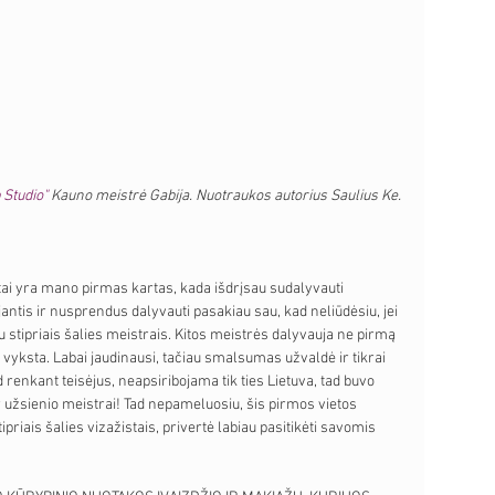
Studio" 
Kauno meistrė Gabija. Nuotraukos autorius Saulius Ke. 
s tai yra mano pirmas kartas, kada išdrįsau sudalyvauti 
antis ir nusprendus dalyvauti pasakiau sau, kad neliūdėsiu, jei 
 stipriais šalies meistrais. Kitos meistrės dalyvauja ne pirmą 
as vyksta. Labai jaudinausi, tačiau smalsumas užvaldė ir tikrai 
kad renkant teisėjus, neapsiribojama tik ties Lietuva, tad buvo 
r užsienio meistrai! Tad nepameluosiu, šis pirmos vietos 
ipriais šalies vizažistais, privertė labiau pasitikėti savomis 