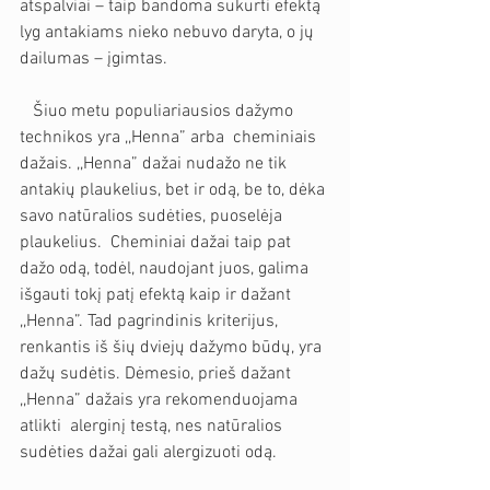
atspalviai – taip bandoma sukurti efektą 
lyg antakiams nieko nebuvo daryta, o jų 
dailumas – įgimtas. 
   Šiuo metu populiariausios dažymo 
technikos yra ,,Henna” arba  cheminiais 
dažais. ,,Henna” dažai nudažo ne tik 
antakių plaukelius, bet ir odą, be to, dėka 
savo natūralios sudėties, puoselėja 
plaukelius.  Cheminiai dažai taip pat 
dažo odą, todėl, naudojant juos, galima 
išgauti tokį patį efektą kaip ir dažant 
,,Henna”. Tad pagrindinis kriterijus, 
renkantis iš šių dviejų dažymo būdų, yra 
dažų sudėtis. Dėmesio, prieš dažant 
,,Henna” dažais yra rekomenduojama 
atlikti  alerginį testą, nes natūralios 
sudėties dažai gali alergizuoti odą.