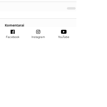
Komentarai
Facebook
Instagram
YouTube
Parašykite komentarą...
Naujausi įrašai