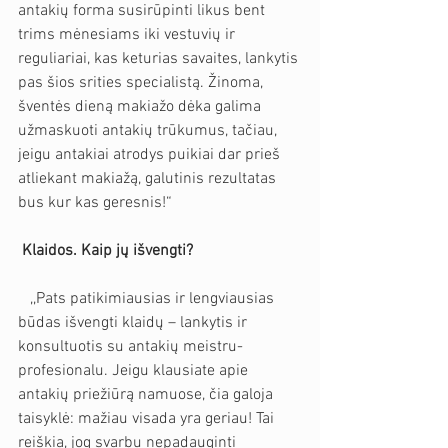
antakių forma susirūpinti likus bent 
trims mėnesiams iki vestuvių ir 
reguliariai, kas keturias savaites, lankytis 
pas šios srities specialistą. Žinoma, 
šventės dieną makiažo dėka galima 
užmaskuoti antakių trūkumus, tačiau, 
jeigu antakiai atrodys puikiai dar prieš 
atliekant makiažą, galutinis rezultatas 
bus kur kas geresnis!“
Klaidos. Kaip jų išvengti?
   ,,Pats patikimiausias ir lengviausias 
būdas išvengti klaidų – lankytis ir 
konsultuotis su antakių meistru-
profesionalu. Jeigu klausiate apie 
antakių priežiūrą namuose, čia galoja 
taisyklė: mažiau visada yra geriau! Tai 
reiškia, jog svarbu nepadauginti 