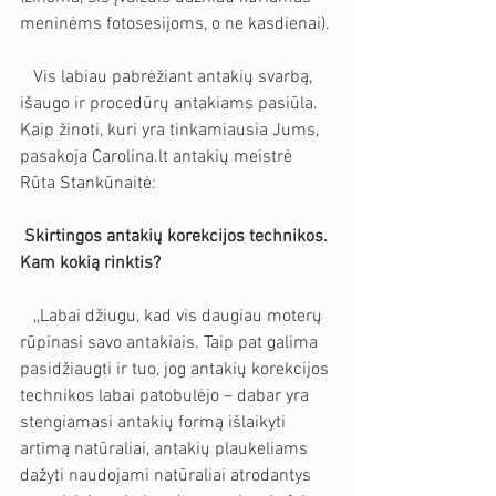
meninėms fotosesijoms, o ne kasdienai).
   Vis labiau pabrėžiant antakių svarbą, 
išaugo ir procedūrų antakiams pasiūla. 
Kaip žinoti, kuri yra tinkamiausia Jums, 
pasakoja Carolina.lt antakių meistrė 
Rūta Stankūnaitė:
Skirtingos antakių korekcijos technikos. 
Kam kokią rinktis?
   ,,Labai džiugu, kad vis daugiau moterų 
rūpinasi savo antakiais. Taip pat galima 
pasidžiaugti ir tuo, jog antakių korekcijos 
technikos labai patobulėjo – dabar yra 
stengiamasi antakių formą išlaikyti 
artimą natūraliai, antakių plaukeliams 
dažyti naudojami natūraliai atrodantys 