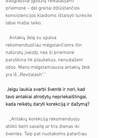
daugiausiai įgūdžių reikalaujanti 
priemonė – dėl greitai džiūstančios 
konsistencijos klaidoms ištaisyti turėsite 
labai mažai laiko.
   Antakių želę su spalva 
rekomenduočiau mėgstančioms itin 
natūralų įvaizdį, nes ši priemonė 
paryškina tik plaukelius, nenudažant 
odos. Mano mėgstamiausia antakių želė 
yra iš ,,Revitalash“.“
Jeigu laukia svarbi šventė ir nori, kad 
tavo antakiai atrodytų nepriekaištingai, 
kada reikėtų daryti korekciją ir dažymą?
   ,,Antakių korekciją rekomenduoju 
atlikti bent savaitę ar tris dienas iki 
šventės. Taip pat nuotakoms patarčiau 