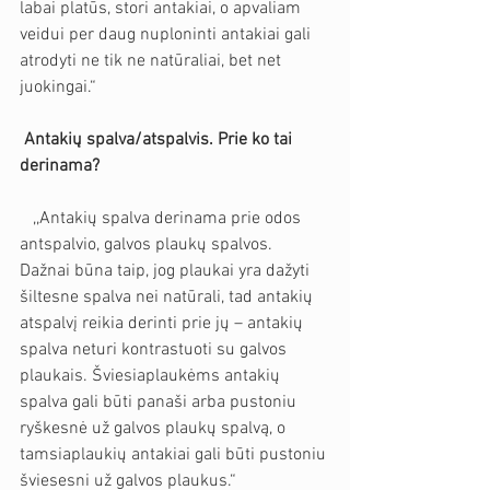
labai platūs, stori antakiai, o apvaliam 
veidui per daug nuploninti antakiai gali 
atrodyti ne tik ne natūraliai, bet net 
juokingai.“
Antakių spalva/atspalvis. Prie ko tai 
derinama?
   ,,Antakių spalva derinama prie odos 
antspalvio, galvos plaukų spalvos. 
Dažnai būna taip, jog plaukai yra dažyti 
šiltesne spalva nei natūrali, tad antakių 
atspalvį reikia derinti prie jų – antakių 
spalva neturi kontrastuoti su galvos 
plaukais. Šviesiaplaukėms antakių 
spalva gali būti panaši arba pustoniu 
ryškesnė už galvos plaukų spalvą, o 
tamsiaplaukių antakiai gali būti pustoniu 
šviesesni už galvos plaukus.“