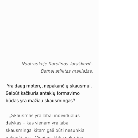
 Nuotraukoje Karolinos Taraškevič-
Bethel atliktas makiažas.
Yra daug moterų, nepakančių skausmui. 
Galbūt kažkuris antakių formavimo 
būdas yra mažiau skausmingas?
   ,,Skausmas yra labai individualus 
dalykas – kas vienam yra labai 
skausminga, kitam gali būti nesunkiai 
pakenčiama.  Visgi praktika sako, jog 