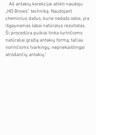
   Aš antakių korekcijai atlikti naudoju 
,,HD Brows” techniką. Naudojant 
cheminius dažus, kurie nedažo odos, yra 
išgaunamas labai natūralus rezultatas. 
Ši procedūra puikiai tinka turinčioms 
natūraliai gražią antakių formą, tačiau 
norinčioms tvarkingų, nepriekaištingai 
atrodančių antakių.“