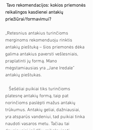
Tavo rekomendacijos: kokios priemonės 
reikalingos kasdienei antakių 
priežiūrai/formavimui?
,,Retesnius antakius turinčioms 
merginoms rekomenduoju rinktis 
antakių pieštuką – šios priemonės dėka 
galima antakius paversti vešlesniais, 
praplatinti jų formą. Mano 
mėgstamiausias yra ,,Jane Iredale” 
antakių pieštukas.
   Šešėliai puikiai tiks turinčioms 
platesnę antakių formą, taip pat 
norinčioms paslėpti mažus antakių 
trūkumus. Antakių geliai, dažniausiai, 
yra atsparūs vandeniui, tad puikiai tinka 
naudoti vasaros metu. Tačiau tai 