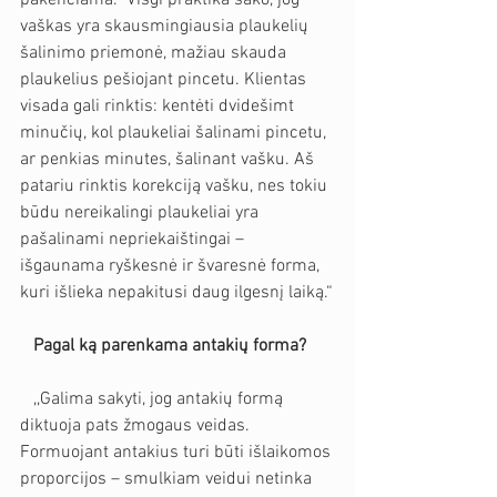
vaškas yra skausmingiausia plaukelių 
šalinimo priemonė, mažiau skauda 
plaukelius pešiojant pincetu. Klientas 
visada gali rinktis: kentėti dvidešimt 
minučių, kol plaukeliai šalinami pincetu, 
ar penkias minutes, šalinant vašku. Aš 
patariu rinktis korekciją vašku, nes tokiu 
būdu nereikalingi plaukeliai yra 
pašalinami nepriekaištingai – 
išgaunama ryškesnė ir švaresnė forma, 
kuri išlieka nepakitusi daug ilgesnį laiką.“
   Pagal ką parenkama antakių forma?
   ,,Galima sakyti, jog antakių formą 
diktuoja pats žmogaus veidas. 
Formuojant antakius turi būti išlaikomos 
proporcijos – smulkiam veidui netinka 