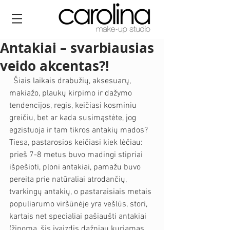
Antakiai – svarbiausias
veido akcentas?!
  Šiais laikais drabužių, aksesuarų, 
makiažo, plaukų kirpimo ir dažymo 
tendencijos, regis, keičiasi kosminiu 
greičiu, bet ar kada susimąstėte, jog  
egzistuoja ir tam tikros antakių mados? 
Tiesa, pastarosios keičiasi kiek lėčiau: 
prieš 7-8 metus buvo madingi stipriai 
išpešioti, ploni antakiai, pamažu buvo 
pereita prie natūraliai atrodančių, 
tvarkingų antakių, o pastaraisiais metais 
populiarumo viršūnėje yra vešlūs, stori, 
kartais net specialiai pašiaušti antakiai 
(žinoma, šis įvaizdis dažniau kuriamas 