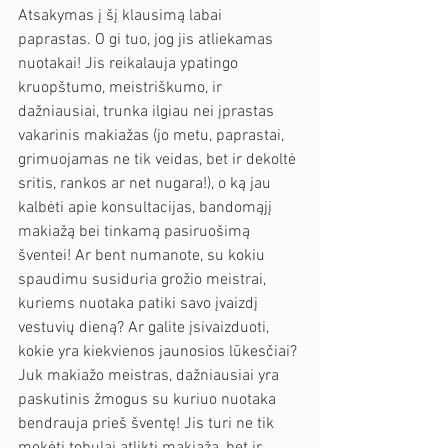
Atsakymas į šį klausimą labai 
paprastas. O gi tuo, jog jis atliekamas 
nuotakai! Jis reikalauja ypatingo 
kruopštumo, meistriškumo, ir 
dažniausiai, trunka ilgiau nei įprastas 
vakarinis makiažas (jo metu, paprastai, 
grimuojamas ne tik veidas, bet ir dekoltė 
sritis, rankos ar net nugara!), o ką jau 
kalbėti apie konsultacijas, bandomąjį 
makiažą bei tinkamą pasiruošimą 
šventei! Ar bent numanote, su kokiu 
spaudimu susiduria grožio meistrai, 
kuriems nuotaka patiki savo įvaizdį 
vestuvių dieną? Ar galite įsivaizduoti, 
kokie yra kiekvienos jaunosios lūkesčiai? 
Juk makiažo meistras, dažniausiai yra 
paskutinis žmogus su kuriuo nuotaka 
bendrauja prieš šventę! Jis turi ne tik 