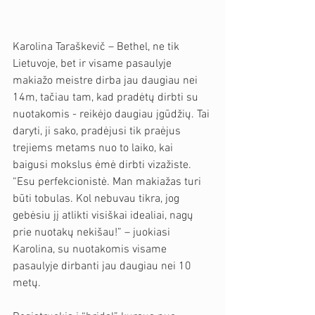
Karolina Taraškevič – Bethel, ne tik 
Lietuvoje, bet ir visame pasaulyje 
makiažo meistre dirba jau daugiau nei 
14m, tačiau tam, kad pradėtų dirbti su 
nuotakomis - reikėjo daugiau įgūdžių. Tai 
daryti, ji sako, pradėjusi tik praėjus 
trejiems metams nuo to laiko, kai 
baigusi mokslus ėmė dirbti vizažiste. 
“Esu perfekcionistė. Man makiažas turi 
būti tobulas. Kol nebuvau tikra, jog 
gebėsiu jį atlikti visiškai idealiai, nagų 
prie nuotakų nekišau!” – juokiasi 
Karolina, su nuotakomis visame 
pasaulyje dirbanti jau daugiau nei 10 
metų.