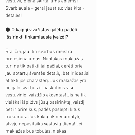
vestuvių diena skirta jums abiems! 
Svarbiausia – gerai jaustis,o visa kita - 
detalės! 
⚫️ 
O kaipgi vizažistas galėtų padėti 
išsirinkti tinkamiausią įvaizdį?
Štai čia, jau itin svarbus meistro 
profesionalumas. Nuotakos makiažas 
turi ne tik patikti jai pačiai, derėti prie 
jau aptartų šventės detalių, bet ir idealiai 
atitikti jos charakterį. Juk makiažas yra 
be galo svarbus ir paskutinis viso 
vestuvinio įvaizdžio akcentas! Jis ne tik 
visiškai išpildys jūsų pasirinktą įvaizdį, 
bet ir prireikus, padės paslėpti kitus 
trūkumus. Juk kokių tik nenumatytų 
atvejų nepasitaiko vestuvių dieną! Jei 
makiažas bus tobulas, niekas 