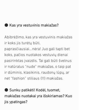
⚫️ 
Kas yra vestuvinis makiažas?
Abibrėžimo, kas yra vestuvinis makiažas 
ir koks jis turėtų būti, 
paprasčiausiai...nėra! Juo gali tapti bet 
koks, pačios nuotakos vestuvių dienai 
pasirinktas įvaizdis. Tai gali būti švelnus 
ir natūralus “nude” makiažas, o taip pat 
ir dūminis, klasikinis, raudonų lūpų, ar 
net “fashion” stiliaus (!!!) makiažas.
⚫️ 
Sunku patikėti! Kodėl, tuomet, 
makiažas nuotakai yra išskiriamas? Kuo 
jis ypatingas?