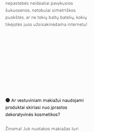
nepastebės neidealiai pavykusios 
šukuosenos, netobulai simetriškos 
puokštės, ar ne tokių baltų batelių, kokių 
tikėjotės juos užsisakinėdama internetu! 
⚫️ Ar vestuviniam makiažui naudojami 
produktai skiriasi nuo įprastos 
dekoratyvinės kosmetikos?
Žinoma! Juk nuotakos makiažas turi 