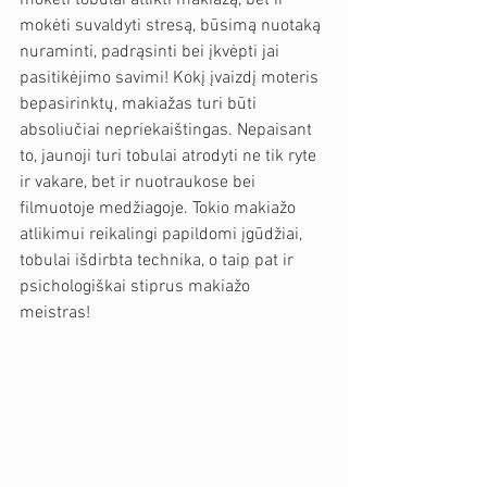
mokėti tobulai atlikti makiažą, bet ir 
mokėti suvaldyti stresą, būsimą nuotaką 
nuraminti, padrąsinti bei įkvėpti jai 
pasitikėjimo savimi! Kokį įvaizdį moteris 
bepasirinktų, makiažas turi būti 
absoliučiai nepriekaištingas. Nepaisant 
to, jaunoji turi tobulai atrodyti ne tik ryte 
ir vakare, bet ir nuotraukose bei 
filmuotoje medžiagoje. Tokio makiažo 
atlikimui reikalingi papildomi įgūdžiai, 
tobulai išdirbta technika, o taip pat ir 
psichologiškai stiprus makiažo 
meistras! 