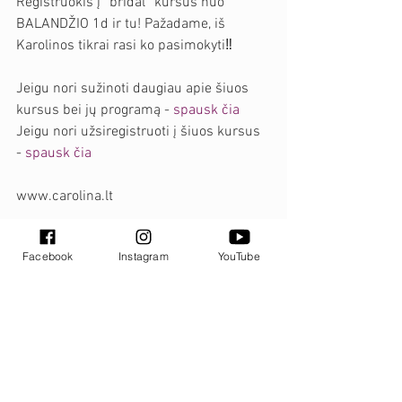
Registruokis į “bridal” kursus nuo 
BALANDŽIO 1d ir tu! Pažadame, iš 
Karolinos tikrai rasi ko pasimokyti‼️
Jeigu nori sužinoti daugiau apie šiuos 
kursus bei jų programą - 
spausk čia
Jeigu nori užsiregistruoti į šiuos kursus 
- 
spausk čia
www.carolina.lt
Facebook
Instagram
YouTube