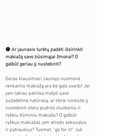
⚫️ Ar jaunasis turėtų padėti išsirinkti 
makiažą savo būsimąjai žmonai? O 
galbūt geriau jį nustebinti?
Geras klausimas! Jaunojo nuomonė 
renkantis makiažą yra be galo svarbi! Jei 
jam labiau patinka matyti savo 
sužadėtinę natūralią, ar tikrai norėsite jį 
nustebinti storu pudros sluoksniu ir 
ryškiu dūminiu makiažu? O galbūt 
ryškus makiažas jam atrodo seksualus 
ir patrauklus? Tuomet, “go for it!” Juk 