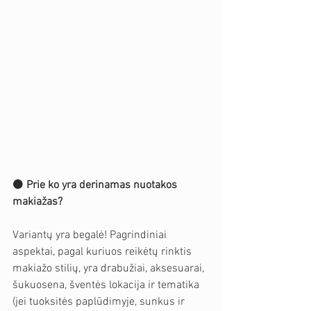
⚫️ 
Prie ko yra derinamas nuotakos 
makiažas?
Variantų yra begalė! Pagrindiniai 
aspektai, pagal kuriuos reikėtų rinktis 
makiažo stilių, yra drabužiai, aksesuarai, 
šukuosena, šventės lokacija ir tematika 
(jei tuoksitės paplūdimyje, sunkus ir 