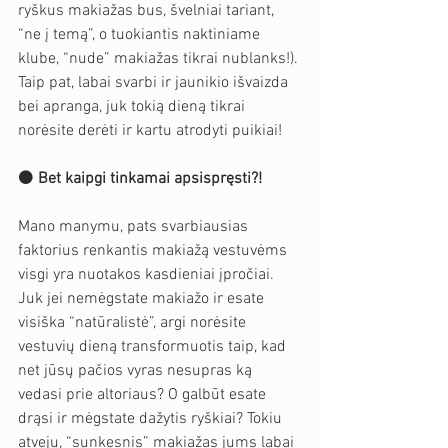
ryškus makiažas bus, švelniai tariant, 
“ne į temą”, o tuokiantis naktiniame 
klube, “nude” makiažas tikrai nublanks!). 
Taip pat, labai svarbi ir jaunikio išvaizda 
bei apranga, juk tokią dieną tikrai 
norėsite derėti ir kartu atrodyti puikiai!
⚫️ 
Bet kaipgi tinkamai apsispręsti?!
Mano manymu, pats svarbiausias 
faktorius renkantis makiažą vestuvėms 
visgi yra nuotakos kasdieniai įpročiai. 
Juk jei nemėgstate makiažo ir esate 
visiška “natūralistė”, argi norėsite 
vestuvių dieną transformuotis taip, kad 
net jūsų pačios vyras nesupras ką 
vedasi prie altoriaus? O galbūt esate 
drąsi ir mėgstate dažytis ryškiai? Tokiu 
atveju, “sunkesnis” makiažas jums labai 