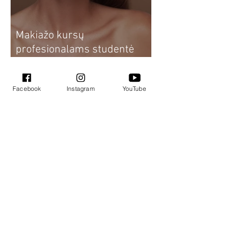
Makiažo kursų
profesionalams studentė
Dovilė: nuo makiažo kursų
sau iki profesionalios
Facebook
Instagram
YouTube
vizažistės