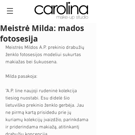
Meistrė Milda: mados
fotosesija
Meistrės Mildos A.P. prekinio drabužių 
ženklo fotosesijos modeliui sukurtas 
makiažas bei šukuosena. 
Milda pasakoja: 
"A.P. line naujoji rudeninė kolekcija 
tiesiog nuostabi. Esu didelė šio 
lietuviško prekinio ženklo gerbėja. Jau 
ne pirmą kartą prisidedu prie jų 
kuriamų kolekcijų įvaizdžio, parinkdama 
ir priderindama makiažą, atitinkantį 
drabužių koncepciją.