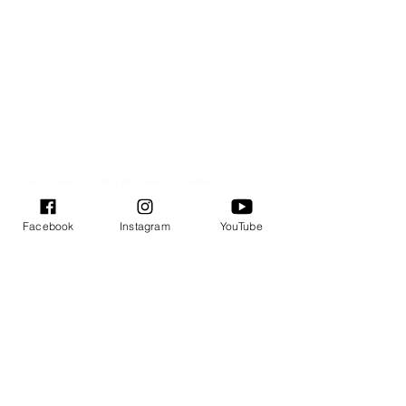
REGISTRACIJOS PAS MEISTRES INTERNETU:
Registracija Vilniuje
Facebook
Instagram
YouTube
Registracija Kaune