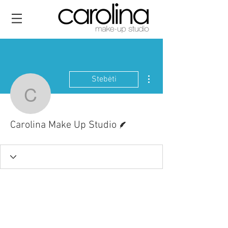
Daugiau veiksmų
Stebėti
Carolina Make Up Studi
Rašytojas
Carolina Make Up Studio