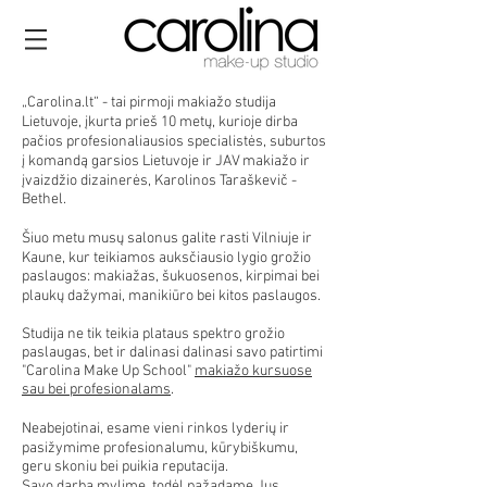
„Carolina.lt“ - tai pirmoji makiažo studija
Lietuvoje, įkurta prieš 10 metų, kurioje dirba
pačios profesionaliausios specialistės, suburtos
į komandą garsios Lietuvoje ir JAV makiažo ir
įvaizdžio dizainerės, Karolinos Taraškevič -
Bethel.
Šiuo metu musų salonus galite rasti Vilniuje ir
Kaune, kur teikiamos auksčiausio lygio grožio
paslaugos: makiažas, šukuosenos, kirpimai bei
plaukų dažymai, manikiūro bei kitos paslaugos.
Studija ne tik teikia plataus spektro grožio
paslaugas, bet ir dalinasi dalinasi savo patirtimi
"Carolina Make Up School"
makiažo kursuose
sau bei profesionalams
.
Neabejotinai, esame vieni rinkos lyderių ir
pasižymime profesionalumu, kūrybiškumu,
geru skoniu bei puikia reputacija.
Savo darbą mylime, todėl pažadame Jus