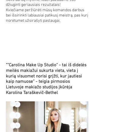
džiuginti geriausiais rezultatais!
Kviečiame peržiūrėti mūsų komandos darbus
bei išsirinkti labiausiai patikusį meistrą, pas kurį
norėtumet užsirašyti paslaugai.
""Carolina Make Up Studio" - tai iš didelės
meilės makiažui sukurta vieta, vieta į
kurią visuomet norisi grįžti, kur jautiesi
kaip namuose" - teigia pirmosios
Lietuvoje makiažo studijos įkūrėja
Karolina Taraškevič-Bethel