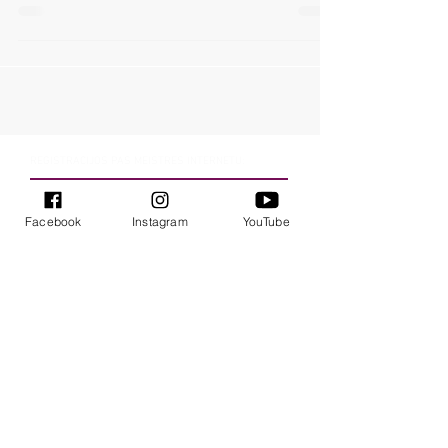
REGISTRACIJOS PAS MEISTRES INTERNETU:
Registracija Vilniuje
Facebook
Instagram
YouTube
Registracija Kaune