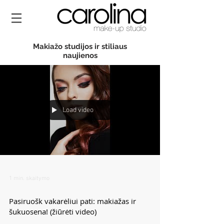
Makiažo studijos ir stiliaus
naujienos
Load video
1 min. skaitymo
Pasiruošk vakarėliui pati: makiažas ir
šukuosena! (žiūrėti video)