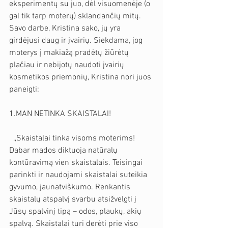
eksperimentų su juo, dėl visuomenėje (o 
gal tik tarp moterų) sklandančių mitų. 
Savo darbe, Kristina sako, jų yra 
girdėjusi daug ir įvairių. Siekdama, jog 
moterys į makiažą pradėtų žiūrėtų 
plačiau ir nebijotų naudoti įvairių 
kosmetikos priemonių, Kristina nori juos 
paneigti:
1.MAN NETINKA SKAISTALAI!
  ,,Skaistalai tinka visoms moterims! 
Dabar mados diktuoja natūralų 
kontūravimą vien skaistalais. Teisingai 
parinkti ir naudojami skaistalai suteikia 
gyvumo, jaunatviškumo. Renkantis 
skaistalų atspalvį svarbu atsižvelgti į 
Jūsų spalvinį tipą – odos, plaukų, akių 
spalvą. Skaistalai turi derėti prie viso 