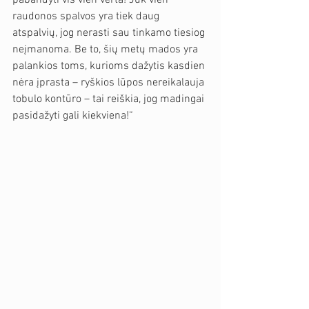
pabandyti vis vien verta! Juk vien 
raudonos spalvos yra tiek daug 
atspalvių, jog nerasti sau tinkamo tiesiog 
neįmanoma. Be to, šių metų mados yra 
palankios toms, kurioms dažytis kasdien 
nėra įprasta – ryškios lūpos nereikalauja 
tobulo kontūro – tai reiškia, jog madingai 
pasidažyti gali kiekviena!“