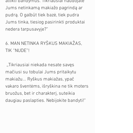
atlikti bandymus. Tikriausiai naudojate 
Jums netinkamą makiažo pagrindą ar 
pudrą. O galbūt tiek bazė, tiek pudra 
Jums tinka, tiesiog pasirinkti produktai 
nedera tarpusavyje?“
6. MAN NETINKA RYŠKUS MAKIAŽAS, 
TIK “NUDE”!
 ,,Tikriausiai niekada nesate savęs 
mačiusi su tobulai Jums pritaikytu 
makiažu... Ryškus makiažas, ypač 
vakaro šventėms, išryškina ne tik moters 
bruožus, bet ir charakterį, suteikia 
daugiau paslapties. Nebijokite bandyti!“