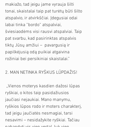
makiažo, tad jeigu jame vyrauja šilti 
tonai, skaistalai taip pat turėtų būti šilto 
atspalvio, ir atvirkščiai. Įdegusiai odai 
labai tinka “bordo“ atspalviai, 
šviesiaodėms visi rausvi atspalviai. Taip 
pat svarbu, kad pasirinktas atspalvis 
tiktų Jūsų amžiui –  pavargusią ir 
papilkėjusią odą puikiai atgaivina 
rožiniai bei persikiniai skaistalai.”
2. MAN NETINKA RYŠKUS LŪPDAŽIS!
 ,,Vienos moterys kasdien dažosi lūpas 
ryškiai, o kitos taip pasidažiusios 
jaučiasi nejaukiai. Mano manymu, 
ryškios lūpos rodo ir moters charakterį, 
tad jeigu jaučiatės nesmagiai, tarsi 
nesavimi – nesidažykite ryškiai. Tačiau 