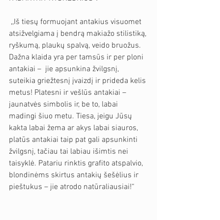
 ,,Iš tiesų formuojant antakius visuomet 
atsižvelgiama į bendrą makiažo stilistiką, 
ryškumą, plaukų spalvą, veido bruožus. 
Dažna klaida yra per tamsūs ir per ploni 
antakiai –  jie apsunkina žvilgsnį, 
suteikia griežtesnį įvaizdį ir prideda kelis 
metus! Platesni ir vešlūs antakiai –  
jaunatvės simbolis ir, be to, labai 
madingi šiuo metu. Tiesa, jeigu Jūsų 
kakta labai žema ar akys labai siauros, 
platūs antakiai taip pat gali apsunkinti 
žvilgsnį, tačiau tai labiau išimtis nei 
taisyklė. Patariu rinktis grafito atspalvio, 
blondinėms skirtus antakių šešėlius ir 
pieštukus – jie atrodo natūraliausiai!“