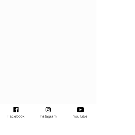
 Kristinos Busilaitės portretas. 
Nuotraukos autorius Mindaugas 
Facebook
Instagram
YouTube
Navickas.