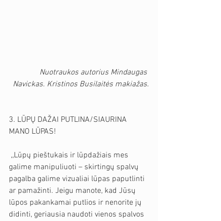
Nuotraukos autorius Mindaugas 
Navickas. Kristinos Busilaitės makiažas.
3. LŪPŲ DAŽAI PUTLINA/SIAURINA 
MANO LŪPAS!
 ,,Lūpų pieštukais ir lūpdažiais mes 
galime manipuliuoti – skirtingų spalvų 
pagalba galime vizualiai lūpas paputlinti 
ar pamažinti. Jeigu manote, kad Jūsų 
lūpos pakankamai putlios ir nenorite jų 
didinti, geriausia naudoti vienos spalvos 