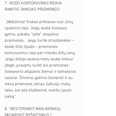
7. VEIDO KONTŪRAVIMUI REIKIA 
RINKTIS TAMSIAS PRIEMONES!
 ,,Nebūtinai! Viskas priklauso nuo Jūsų 
spalvinio tipo. Jeigu esate šviesaus 
gymio, pakaks “latte” atspalvio 
priemonės.  Jeigu turite strazdanėles – 
esate šilto tipažo – priemones 
konturavimui taip pat rinkitės šiltų tonų. 
Jeigu šiltojo sezono metu esate linkusi 
įdegti, pravartu turėti dvi priemones: 
šviesesnio atspalvio žiemai ir tamsesnio 
vasarai. Žinoma, galima išsiversti ir su 
viena priemone, tačiau šaltuoju metų 
laiku, kai oda blyškesnė, svarbu jausti 
saiką.“
8. "NESTORINKIT MAN ANTAKIŲ, 
PADARYKIT RYŠKESNIUS"!