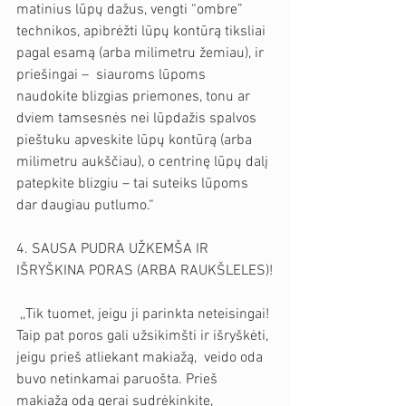
matinius lūpų dažus, vengti “ombre” 
technikos, apibrėžti lūpų kontūrą tiksliai 
pagal esamą (arba milimetru žemiau), ir 
priešingai –  siauroms lūpoms 
naudokite blizgias priemones, tonu ar 
dviem tamsesnės nei lūpdažis spalvos 
pieštuku apveskite lūpų kontūrą (arba 
milimetru aukščiau), o centrinę lūpų dalį 
patepkite blizgiu – tai suteiks lūpoms 
dar daugiau putlumo.“
4. SAUSA PUDRA UŽKEMŠA IR 
IŠRYŠKINA PORAS (ARBA RAUKŠLELES)!
 ,,Tik tuomet, jeigu ji parinkta neteisingai! 
Taip pat poros gali užsikimšti ir išryškėti, 
jeigu prieš atliekant makiažą,  veido oda 
buvo netinkamai paruošta. Prieš 
makiažą odą gerai sudrėkinkite, 