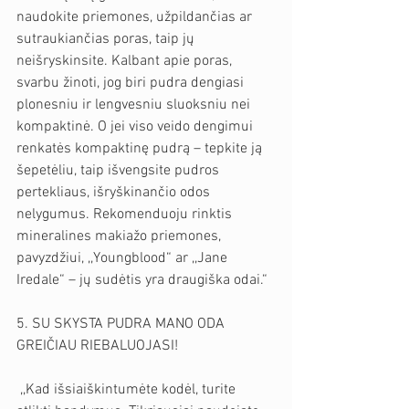
naudokite priemones, užpildančias ar 
sutraukiančias poras, taip jų 
neišryskinsite. Kalbant apie poras, 
svarbu žinoti, jog biri pudra dengiasi 
plonesniu ir lengvesniu sluoksniu nei 
kompaktinė. O jei viso veido dengimui 
renkatės kompaktinę pudrą – tepkite ją 
šepetėliu, taip išvengsite pudros 
pertekliaus, išryškinančio odos 
nelygumus. Rekomenduoju rinktis 
mineralines makiažo priemones, 
pavyzdžiui, ,,Youngblood“ ar ,,Jane 
Iredale“ – jų sudėtis yra draugiška odai.“
5. SU SKYSTA PUDRA MANO ODA 
GREIČIAU RIEBALUOJASI!
 ,,Kad išsiaiškintumėte kodėl, turite 