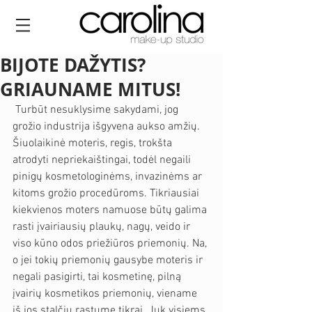
BIJOTE DAŽYTIS?
GRIAUNAME MITUS!
 Turbūt nesuklysime sakydami, jog 
grožio industrija išgyvena aukso amžių. 
Šiuolaikinė moteris, regis, trokšta 
atrodyti nepriekaištingai, todėl negaili 
pinigų kosmetologinėms, invazinėms ar 
kitoms grožio procedūroms. Tikriausiai 
kiekvienos moters namuose būtų galima 
rasti įvairiausių plaukų, nagų, veido ir 
viso kūno odos priežiūros priemonių. Na, 
o jei tokių priemonių gausybe moteris ir 
negali pasigirti, tai kosmetinę, pilną 
įvairių kosmetikos priemonių, viename 
iš jos stalčių rastume tikrai. Juk visiems 