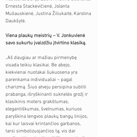
Ernesta Stackevičienė, Jolanta 
Mušauskienė, Justina Žiliukaitė, Karolina 
Daukšytė.
Viena plaukų meistrių – V. Jonkuvienė 
savo sukurtu įvaizdžiu įtvirtino klasiką.
„Aš daugiau ar mažiau pirmenybę 
visada teikiu klasikai. Be abejo, 
kiekvienai nuotakai šukuosena yra 
parenkama individualiai – pagal 
charizmą. Šiuo atveju persipina subtili 
prabanga, išryškinanti suknelės grožį ir 
klasikinis moters grakštumas, 
elegantiškumas, švelnumas, kuriuos 
paryškina lengvos plaukų bangų linijos, 
kai kur laisvai krintančios garbanos, 
tarsi simbolizuojančios tą, vis dar 