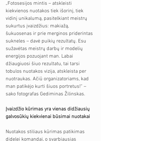
„Fotosesijos mintis – atskleisti 
kiekvienos nuotakos tiek išorinį, tiek 
vidinį unikalumą, pasitelkiant meistrų 
sukurtus įvaizdžius: makiažą, 
šukuosenas ir prie merginos priderintas 
sukneles – davė puikių rezultatų. Esu 
sužavėtas meistrų darbų ir modelių 
energijos pozuojant man. Labai 
džiaugiuosi šiuo rezultatu, tai tarsi 
tobulos nuotakos vizija, atskleista per 
nuotraukas. Ačiū organizatoriams, kad 
man patikėjo kurti šiuos portretus!“ – 
sako fotografas Gediminas Žilinskas.
Įvaizdžio kūrimas yra vienas didžiausių 
galvosūkių kiekvienai būsimai nuotakai
Nuotakos stiliaus kūrimas patikimas 
didelei komandai, o svarbiausias 