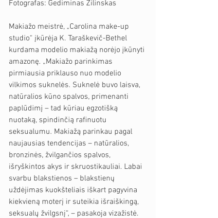
Fotografas: Gediminas Žilinskas
Makiažo meistrė, „Carolina make-up 
studio“ įkūrėja K. Taraškevič-Bethel 
kurdama modelio makiažą norėjo įkūnyti 
amazonę. „Makiažo parinkimas 
pirmiausia priklauso nuo modelio 
vilkimos suknelės. Suknelė buvo laisva, 
natūralios kūno spalvos, primenanti 
paplūdimį – tad kūriau egzotišką 
nuotaką, spindinčią rafinuotu 
seksualumu. Makiažą parinkau pagal 
naujausias tendencijas – natūralios, 
bronzinės, žvilgančios spalvos, 
išryškintos akys ir skruostikauliai. Labai 
svarbu blakstienos – blakstienų 
uždėjimas kuokšteliais iškart pagyvina 
kiekvieną moterį ir suteikia išraiškingą, 
seksualų žvilgsnį“, – pasakoja vizažistė.