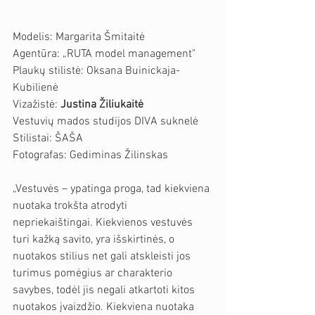
Modelis: Margarita Šmitaitė
Agentūra: „RUTA model management"
Plaukų stilistė: Oksana Buinickaja-
Kubilienė
Vizažistė: 
Justina Žiliukaitė
Vestuvių mados studijos DIVA suknelė
Stilistai: ŠAŠA
Fotografas: Gediminas Žilinskas
„Vestuvės – ypatinga proga, tad kiekviena 
nuotaka trokšta atrodyti 
nepriekaištingai. Kiekvienos vestuvės 
turi kažką savito, yra išskirtinės, o 
nuotakos stilius net gali atskleisti jos 
turimus pomėgius ar charakterio 
savybes, todėl jis negali atkartoti kitos 
nuotakos įvaizdžio. Kiekviena nuotaka 