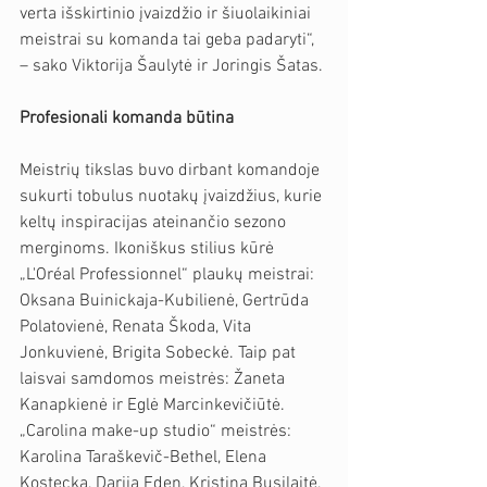
verta išskirtinio įvaizdžio ir šiuolaikiniai 
meistrai su komanda tai geba padaryti“, 
– sako Viktorija Šaulytė ir Joringis Šatas.
Profesionali komanda būtina
Meistrių tikslas buvo dirbant komandoje 
sukurti tobulus nuotakų įvaizdžius, kurie 
keltų inspiracijas ateinančio sezono 
merginoms. Ikoniškus stilius kūrė 
„L'Oréal Professionnel“ plaukų meistrai: 
Oksana Buinickaja-Kubilienė, Gertrūda 
Polatovienė, Renata Škoda, Vita 
Jonkuvienė, Brigita Sobeckė. Taip pat 
laisvai samdomos meistrės: Žaneta 
Kanapkienė ir Eglė Marcinkevičiūtė. 
„Carolina make-up studio“ meistrės: 
Karolina Taraškevič-Bethel, Elena 
Kostecka, Darija Eden, Kristina Busilaitė, 