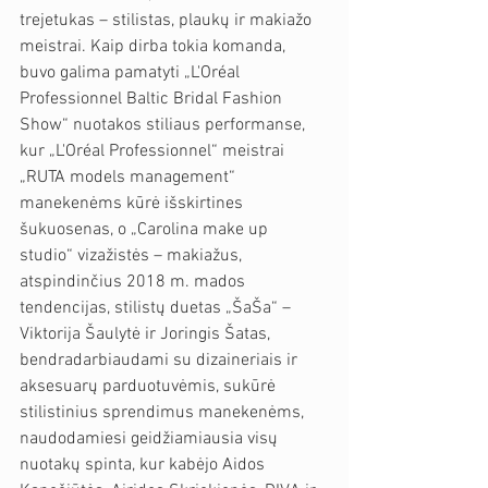
trejetukas – stilistas, plaukų ir makiažo 
meistrai. Kaip dirba tokia komanda, 
buvo galima pamatyti „L'Oréal 
Professionnel Baltic Bridal Fashion 
Show“ nuotakos stiliaus performanse, 
kur „L'Oréal Professionnel“ meistrai 
„RUTA models management“ 
manekenėms kūrė išskirtines 
šukuosenas, o „Carolina make up 
studio“ vizažistės – makiažus, 
atspindinčius 2018 m. mados 
tendencijas, stilistų duetas „ŠaŠa“ – 
Viktorija Šaulytė ir Joringis Šatas, 
bendradarbiaudami su dizaineriais ir 
aksesuarų parduotuvėmis, sukūrė 
stilistinius sprendimus manekenėms, 
naudodamiesi geidžiamiausia visų 
nuotakų spinta, kur kabėjo Aidos 