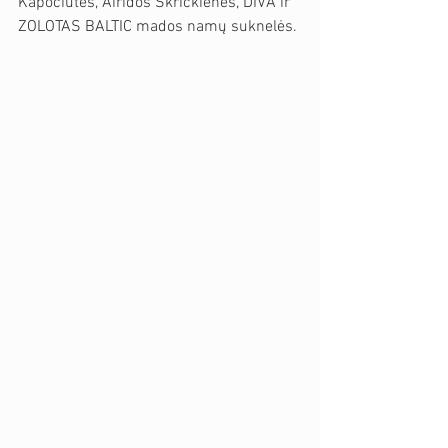
Kapočiūtės, Airidos Skrickienės, DIVA ir 
ZOLOTAS BALTIC mados namų suknelės.