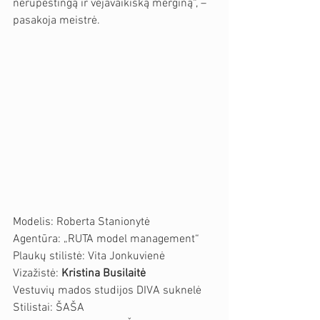
nerūpestingą ir vėjavaikišką merginą“, – 
pasakoja meistrė.
Modelis: Roberta Stanionytė
Agentūra: „RUTA model management“
Plaukų stilistė: Vita Jonkuvienė
Vizažistė: 
Kristina Busilaitė
Vestuvių mados studijos DIVA suknelė
Stilistai: ŠAŠA