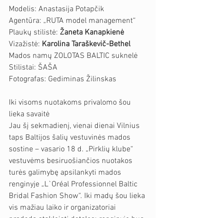
Modelis: Anastasija Potapčik
Agentūra: „RUTA model management“
Plaukų stilistė: 
Žaneta Kanapkienė
Vizažistė: 
Karolina Taraškevič-Bethel
Mados namų ZOLOTAS BALTIC suknelė
Stilistai: ŠAŠA
Fotografas: Gediminas Žilinskas
Iki visoms nuotakoms privalomo šou 
lieka savaitė
Jau šį sekmadienį, vienai dienai Vilnius 
taps Baltijos šalių vestuvinės mados 
sostine – vasario 18 d. „Pirklių klube“ 
vestuvėms besiruošiančios nuotakos 
turės galimybę apsilankyti mados 
renginyje „L`Oréal Professionnel Baltic 
Bridal Fashion Show“. Iki madų šou lieka 
vis mažiau laiko ir organizatoriai 