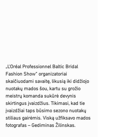
„L'Oréal Professionnel Baltic Bridal 
Fashion Show“ organizatoriai 
skaičiuodami savaitę, likusią iki didžiojo 
nuotakų mados šou, kartu su grožio 
meistrų komanda sukūrė devynis 
skirtingus įvaizdžius. Tikimasi, kad tie 
įvaizdžiai taps būsimo sezono nuotakų 
stiliaus gairėmis. Viską užfiksavo mados 
fotografas – Gediminas Žilinskas.