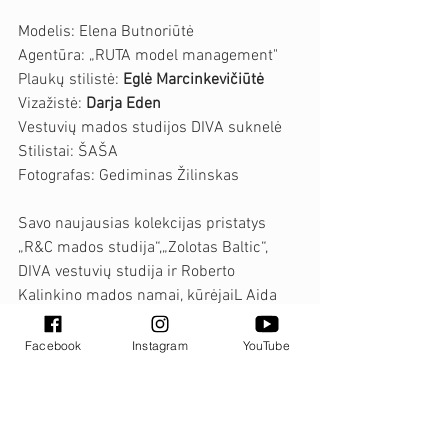
Modelis: Elena Butnoriūtė
Agentūra: „RUTA model management"
Plaukų stilistė: 
Eglė Marcinkevičiūtė
Vizažistė: 
Darja Eden
Vestuvių mados studijos DIVA suknelė
Stilistai: ŠAŠA
Fotografas: Gediminas Žilinskas
Savo naujausias kolekcijas pristatys 
„R&C mados studija“,„Zolotas Baltic“, 
DIVA vestuvių studija ir Roberto 
Kalinkino mados namai, kūrėjaiL Aida 
Kapočiūtė, Raimonda Silė, Airida 
Skrickienė, Agnė Deveikytė, moteriško 
Facebook
Instagram
YouTube
apatinio trikotažo parduotuvė 
INTIMISSIMI bei svečiai iš svetur – 
dizainerė iš Baltarusijos Anastasia 
Falkovich, Latvijos drabužių parduotuvė 