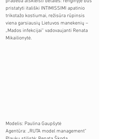
pradeda atskleisti detales: renginyje bus 
pristatyti itališki INTIMISSIMI apatinio 
trikotažo kostiumai, režisūra rūpinsis 
viena garsiausių Lietuvos manekenių –
„Mados infekcijai“ vadovaujanti Renata 
Mikailionytė.
Modelis: Paulina Gaupšytė
Agentūra: „RUTA model management"
Plaukų stilistė: Renata Škoda