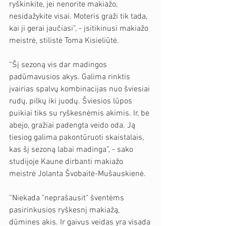
ryškinkite, jei nenorite makiažo, 
nesidažykite visai. Moteris graži tik tada, 
kai ji gerai jaučiasi”, - įsitikinusi makiažo 
meistrė, stilistė Toma Kisieliūtė.
“Šį sezoną vis dar madingos 
padūmavusios akys. Galima rinktis 
įvairias spalvų kombinacijas nuo šviesiai 
rudų, pilkų iki juodų. Šviesios lūpos 
puikiai tiks su ryškesnėmis akimis. Ir, be 
abejo, gražiai padengta veido oda. Ją 
tiesiog galima pakontūruoti skaistalais, 
kas šį sezoną labai madinga”, - sako 
studijoje Kaune dirbanti makiažo 
meistrė Jolanta Švobaitė-Mušauskienė.
“Niekada "neprašausit" šventėms 
pasirinkusios ryškesnį makiažą, 
dūmines akis. Ir gaivus veidas yra visada 