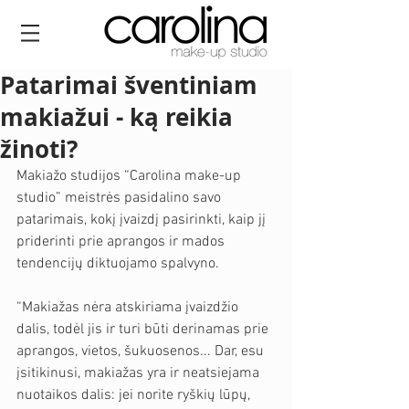
Patarimai šventiniam
makiažui - ką reikia
žinoti?
Makiažo studijos “Carolina make-up 
studio” meistrės pasidalino savo 
patarimais, kokį įvaizdį pasirinkti, kaip jį 
priderinti prie aprangos ir mados 
tendencijų diktuojamo spalvyno.
“Makiažas nėra atskiriama įvaizdžio 
dalis, todėl jis ir turi būti derinamas prie 
aprangos, vietos, šukuosenos... Dar, esu 
įsitikinusi, makiažas yra ir neatsiejama 
nuotaikos dalis: jei norite ryškių lūpų, 