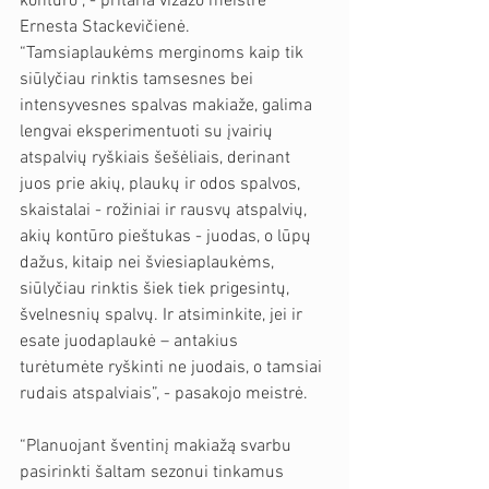
kontūro”, - pritaria vizažo meistrė 
Ernesta Stackevičienė. 
“Tamsiaplaukėms merginoms kaip tik 
siūlyčiau rinktis tamsesnes bei 
intensyvesnes spalvas makiaže, galima 
lengvai eksperimentuoti su įvairių 
atspalvių ryškiais šešėliais, derinant 
juos prie akių, plaukų ir odos spalvos, 
skaistalai - rožiniai ir rausvų atspalvių, 
akių kontūro pieštukas - juodas, o lūpų 
dažus, kitaip nei šviesiaplaukėms, 
siūlyčiau rinktis šiek tiek prigesintų, 
švelnesnių spalvų. Ir atsiminkite, jei ir 
esate juodaplaukė – antakius 
turėtumėte ryškinti ne juodais, o tamsiai 
rudais atspalviais”, - pasakojo meistrė.
“Planuojant šventinį makiažą svarbu 
pasirinkti šaltam sezonui tinkamus 