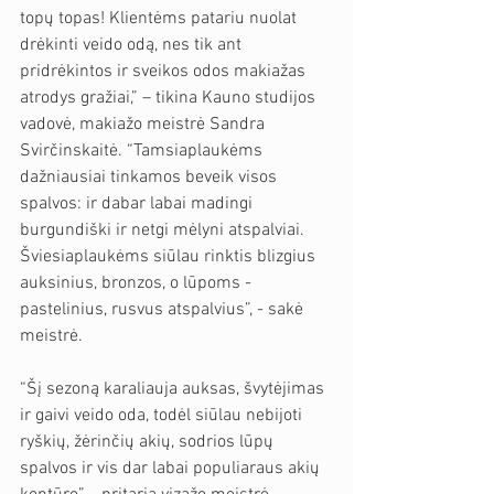
topų topas! Klientėms patariu nuolat 
drėkinti veido odą, nes tik ant 
pridrėkintos ir sveikos odos makiažas 
atrodys gražiai,” – tikina Kauno studijos 
vadovė, makiažo meistrė Sandra 
Svirčinskaitė. “Tamsiaplaukėms 
dažniausiai tinkamos beveik visos 
spalvos: ir dabar labai madingi 
burgundiški ir netgi mėlyni atspalviai. 
Šviesiaplaukėms siūlau rinktis blizgius 
auksinius, bronzos, o lūpoms - 
pastelinius, rusvus atspalvius”, - sakė 
meistrė. 
“Šį sezoną karaliauja auksas, švytėjimas 
ir gaivi veido oda, todėl siūlau nebijoti 
ryškių, žėrinčių akių, sodrios lūpų 
spalvos ir vis dar labai populiaraus akių 