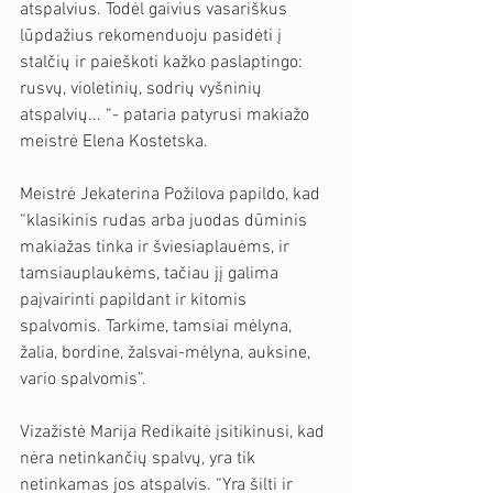
atspalvius. Todėl gaivius vasariškus 
lūpdažius rekomenduoju pasidėti į 
stalčių ir paieškoti kažko paslaptingo: 
rusvų, violetinių, sodrių vyšninių 
atspalvių... “- pataria patyrusi makiažo 
meistrė Elena Kostetska.
Meistrė Jekaterina Požilova papildo, kad 
“klasikinis rudas arba juodas dūminis 
makiažas tinka ir šviesiaplauėms, ir 
tamsiauplaukėms, tačiau jį galima 
paįvairinti papildant ir kitomis 
spalvomis. Tarkime, tamsiai mėlyna, 
žalia, bordine, žalsvai-mėlyna, auksine, 
vario spalvomis”.
Vizažistė Marija Redikaitė įsitikinusi, kad 
nėra netinkančių spalvų, yra tik 
netinkamas jos atspalvis. “Yra šilti ir 