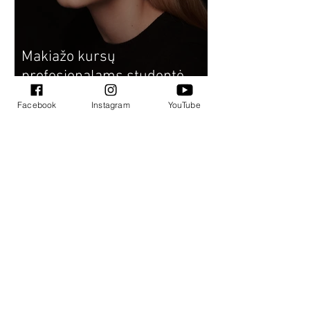
Makiažo kursų
profesionalams studentė
Monika: dėstytojos padeda
Facebook
Instagram
YouTube
atrasti savo stilistiką