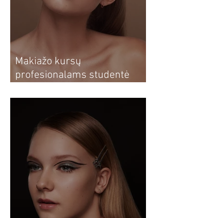
Makiažo kursų
profesionalams studentė
Dovilė: nuo makiažo kursų
sau iki profesionalios
vizažistės