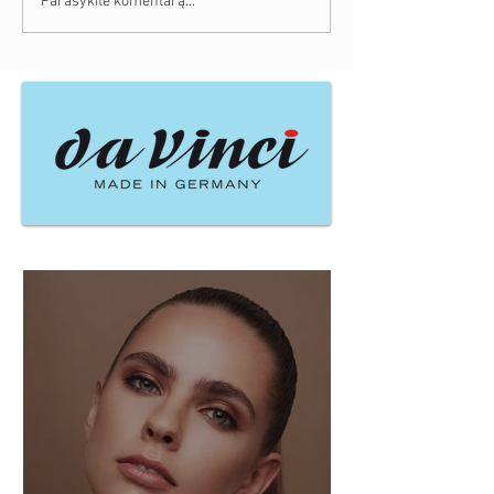
Parašykite komentarą...
Naujausi įrašai