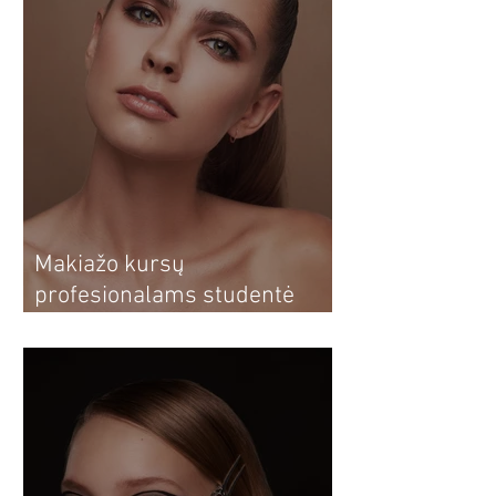
Makiažo kursų
profesionalams studentė
Dovilė: nuo makiažo kursų
sau iki profesionalios
vizažistės