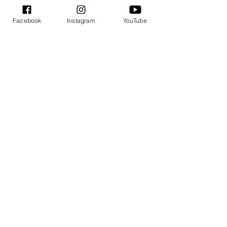
Facebook
Instagram
YouTube
„Quick questions“ su
„Carolina Make Up School“
studente Deimante