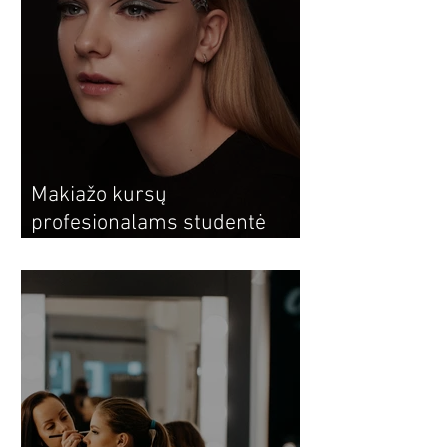
Makiažo kursų
profesionalams studentė
Monika: dėstytojos padeda
atrasti savo stilistiką