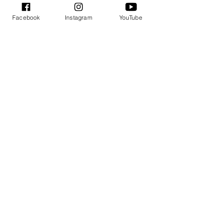
Facebook
Instagram
YouTube
Makiažo kursų
profesionalams studentė
Monika: dėstytojos padeda
atrasti savo stilistiką