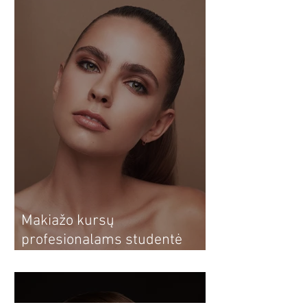
Makiažo kursų
profesionalams studentė
Dovilė: nuo makiažo kursų
sau iki profesionalios
vizažistės