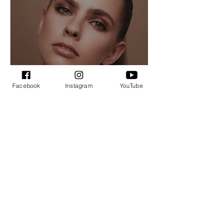
Facebook
Instagram
YouTube
Makiažo kursų
profesionalams studentė
Dovilė: nuo makiažo kursų
sau iki profesionalios
vizažistės