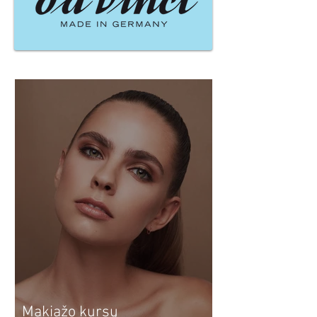
Naujausi įrašai
Makiažo kursų