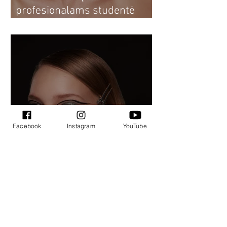
profesionalams studentė
Dovilė: nuo makiažo kursų
sau iki profesionalios
vizažistės
Facebook
Instagram
YouTube
Makiažo kursų
profesionalams studentė