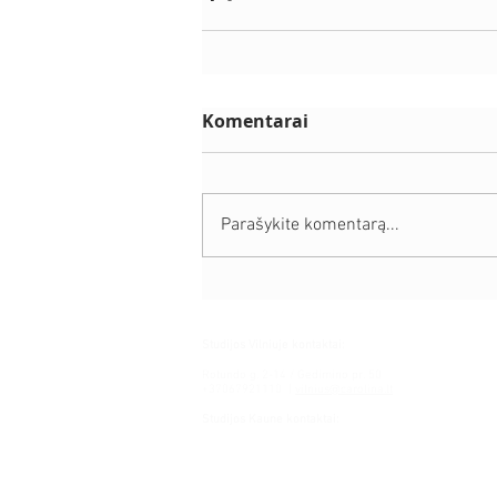
Komentarai
Parašykite komentarą...
Studijos Vilniuje kontaktai:
Rotundo g. 2-14 / Gedimino pr. 50
+37067921110
|
vilnius@carolina.lt
Studijos Kaune kontaktai:
Daukšos g. 29
+37067112140
|
kaunas@carolina.lt