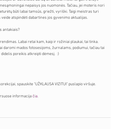
nesąmoningai nepaisys jos nuomonės. Tačiau, jei moteris nori 
urėtų būti labai tamsūs, griežti, vyriški. Taigi meistras turi 
os veide atspindėti dabartines jos gyvenimo aktualijas.
s antakiais? 
imas. Labai retai kam, kaip ir rožiniai plaukai, tai tinka. 
ai daromi mados fotosesijoms, žurnalams, podiumui, tačiau tai 
 didelis poreikis atkreipti dėmesį.  :)
rekcijai, spauskite "UŽKLAUSA VIZITUI" puslapio viršuje. 
uose informacija 
čia.