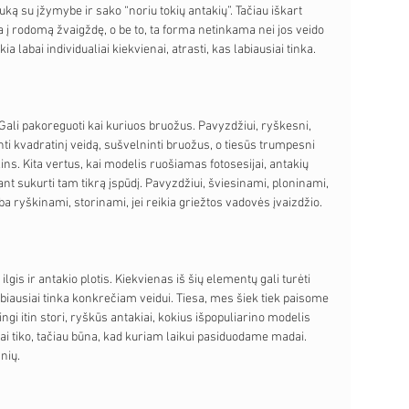
ką su įžymybe ir sako “noriu tokių antakių”. Tačiau iškart 
į rodomą žvaigždę, o be to, ta forma netinkama nei jos veido 
ia labai individualiai kiekvienai, atrasti, kas labiausiai tinka.
 Gali pakoreguoti kai kuriuos bruožus. Pavyzdžiui, ryškesni, 
inti kvadratinį veidą, sušvelninti bruožus, o tiesūs trumpesni 
lins. Kita vertus, kai modelis ruošiamas fotosesijai, antakių 
ant sukurti tam tikrą įspūdį. Pavyzdžiui, šviesinami, ploninami, 
 ryškinami, storinami, jei reikia griežtos vadovės įvaizdžio. 
gis ir antakio plotis. Kiekvienas iš šių elementų gali turėti 
 labiausiai tinka konkrečiam veidui. Tiesa, mes šiek tiek paisome 
i itin stori, ryškūs antakiai, kokius išpopuliarino modelis 
ai tiko, tačiau būna, kad kuriam laikui pasiduodame madai. 
nių.