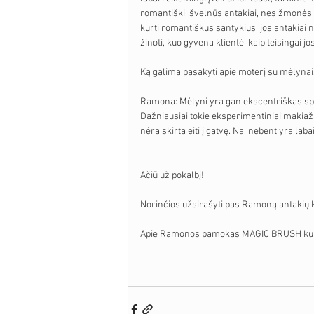
romantiški, švelnūs antakiai, nes žmonės 
kurti romantiškus santykius, jos antakiai net
žinoti, kuo gyvena klientė, kaip teisingai j
Ką galima pasakyti apie moterį su mėlynai
Ramona: Mėlyni yra gan ekscentriškas sprend
Dažniausiai tokie eksperimentiniai makiaž
nėra skirta eiti į gatvę. Na, nebent yra labai
Ačiū už pokalbį!
Norinčios užsirašyti pas Ramoną antakių ko
Apie Ramonos pamokas MAGIC BRUSH kurs