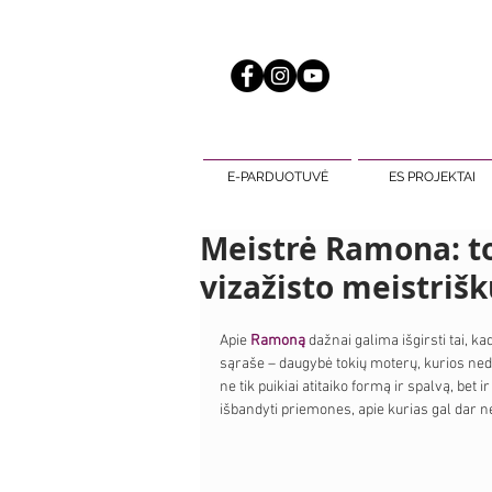
E-PARDUOTUVĖ
ES PROJEKTAI
Meistrė Ramona: to
vizažisto meistriš
Apie 
Ramoną
 dažnai galima išgirsti tai, ka
sąraše – daugybė tokių moterų, kurios ned
ne tik puikiai atitaiko formą ir spalvą, bet 
išbandyti priemones, apie kurias gal dar nes