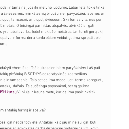
i ir tamsina juos iki mėlyno juodumo. Labai retai tokie tinka 
ra šviesesnės, minkštesnių bruožų, nei, pavyzdžiui, ispanės ar 
truputį tamsesni, ar truputį šviesesni. Skirtumas yra, nes per 
5 metais. O teisingai parinktas atspalvis, atvirkščiai, gali 
is yra labai svarbu, todėl makiažo meistras turi turėti gerą akį 
p spalva ir forma dera konkrečiam veidui, galima spręsti apie 
kumą.
ažyti chemiškai. Tačiau kasdieniniam paryškinimui aš pati 
ntakių pieštuką iš SOTHYS dekoratyvinės kosmetikos 
snis ir tamsesnis.  Taip pat galima modeliuoti, formą koreguoti, 
 antakių  dažais. Tą sudėtinga papasakoti, bet tą galima 
SH kursų
 Vilniuje ir Kaune metu, kur galima pasirinkti tik 
am antakių formą ir spalvą? 
 gal net darbovietė. Antakiai, kaip jau minėjau, gali būti 
 teisėjos ar advokatės darbą dirbančiai moteriai gali trukdyti 