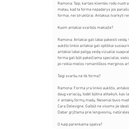
Ramona: Taip, kartais klientės rodo nuotrau
matau, kad ta forma nepadarys jos panašia 
formai, nei struktūrai. Antakius tvarkyti reik
Kuom antakiai svarbūs makiaže?
Ramona: Antakiai gali labai pakeisti veidą.
aukšto linkio antakiai gali optiškai susiaur
antakiai labai pailgą veidą vizualiai suapva
forma gali būti pakeičiama specialiai, sieki
jei reikia mielos romantiškos merginos arba
Taigi svarbu ne tik forma? 
Ramona: Forma yra linkio aukštis, antakio il
daug variacijų, todėl būtina atitaikyti, kas
ir antakių formų madų. Neseniai buvo mading
Cara Delevigne. Galbūt ne visoms jie ideali
Dabar grįžtama prie lengvesnių, natūrales
O kaip parenkama spalva? 