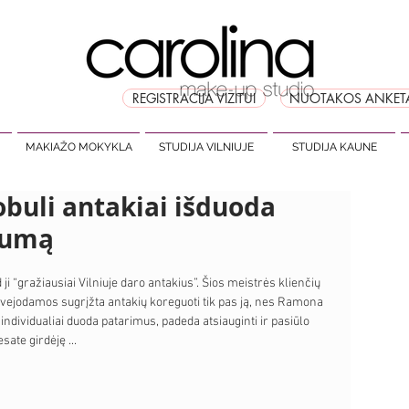
REGISTRACIJA VIZITUI
NUOTAKOS ANKET
MAKIAŽO MOKYKLA
STUDIJA VILNIUJE
STUDIJA KAUNE
buli antakiai išduoda
kumą
d ji “gražiausiai Vilniuje daro antakius”. Šios meistrės klienčių 
vejodamos sugrįžta antakių koreguoti tik pas ją, nes Ramona 
ir individualiai duoda patarimus, padeda atsiauginti ir pasiūlo 
ate girdėję ...