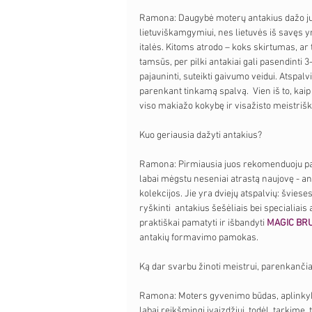
Ramona: Daugybė moterų antakius dažo juoda
lietuviškamgymiui, nes lietuvės iš savęs y
italės. Kitoms atrodo – koks skirtumas, ar 
tamsūs, per pilki antakiai gali pasendinti 3-
pajauninti, suteikti gaivumo veidui. Atspalv
parenkant tinkamą spalvą.  Vien iš to, kai
viso makiažo kokybę ir visažisto meistriš
Kuo geriausia dažyti antakius? 
Ramona: Pirmiausia juos rekomenduoju pad
labai mėgstu neseniai atrastą naujovę - a
kolekcijos. Jie yra dviejų atspalvių: šviese
ryškinti  antakius šešėliais bei specialiais
praktiškai pamatyti ir išbandyti 
MAGIC BRU
antakių formavimo pamokas.
Ką dar svarbu žinoti meistrui, parenkanči
Ramona: Moters gyvenimo būdas, aplinkybės,
labai reikšmingi įvaizdžiui, todėl, tarkime,