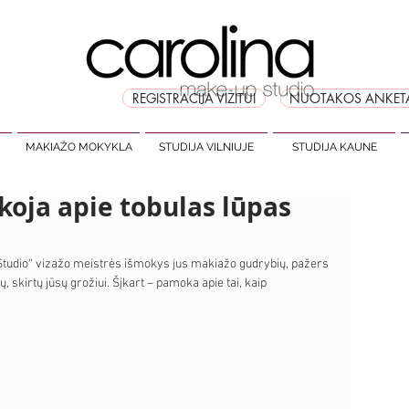
REGISTRACIJA VIZITUI
NUOTAKOS ANKET
MAKIAŽO MOKYKLA
STUDIJA VILNIUJE
STUDIJA KAUNE
oja apie tobulas lūpas
Studio“ vizažo meistrės išmokys jus makiažo gudrybių, pažers 
, skirtų jūsų grožiui. Šįkart – pamoka apie tai, kaip 