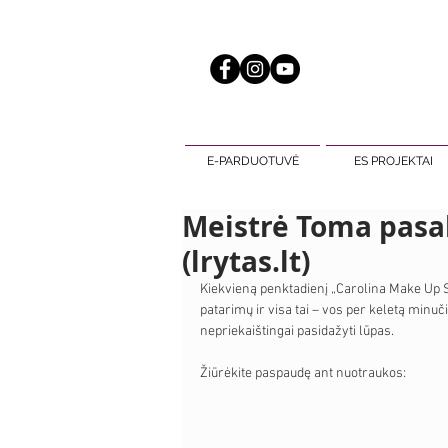
E-PARDUOTUVĖ
ES PROJEKTAI
Meistrė Toma pasak
(lrytas.lt)
Kiekvieną penktadienį „Carolina Make Up 
patarimų ir visa tai – vos per keletą minučių
nepriekaištingai pasidažyti lūpas.
Žiūrėkite paspaudę ant nuotraukos: