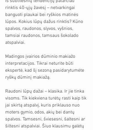
Iš subtilesnių tendencijų patarčiau 
rinktis 40-ųjų žavesį – netvarkingai 
banguoti plaukai bei ryškios matinės 
lūpos. Kokius lūpų dažus rinktis? Kūno 
spalvos, raudonos, slyvos, vyšnios, 
tamsiai raudonos, tamsaus šokolado 
atspalviai.
Madingos įvairios dūminio makiažo 
interpretacijos. Tikrai neturite būti 
ekspertė, kad šį sezoną pasidarytumėte 
ryškų dūminį makiažą.
Raudoni lūpų dažai – klasika. Ir jie tinka 
visoms. Tik kiekviena turėtų rasti kaip tik 
jai skirtą atspalvį, kuris priklauso nuo 
moters gymio, odos, akių bei dantų 
spalvos. Tamsesni, šviesesni, šaltesni ar 
šiltesni atspalviai. Šiuo klausimu galėtų 