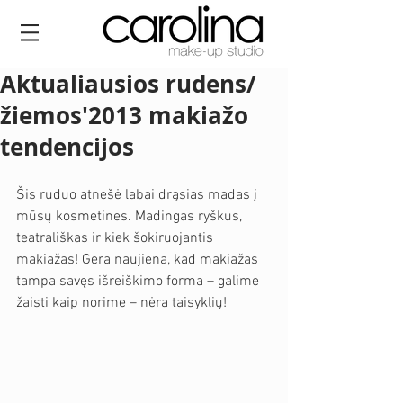
Aktualiausios rudens/
žiemos'2013 makiažo
tendencijos
Šis ruduo atnešė labai drąsias madas į 
mūsų kosmetines. Madingas ryškus, 
teatrališkas ir kiek šokiruojantis 
makiažas! Gera naujiena, kad makiažas 
tampa savęs išreiškimo forma – galime 
žaisti kaip norime – nėra taisyklių! 