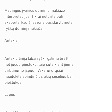
Madingos įvairios dūminio makiažo 
interpretacijos. Tikrai neturite būti 
eksperte, kad šį sezoną pasidarytumėte 
ryškų dūminį makiažą.  
Antakiai
Antakių linija labai ryški, galima brėžti 
net juodu pieštuku, taip suteikiant jiems 
dirbtinumo įspūdį. Vakarui drąsiai 
naudokite spindinčius akių šešėlius bei 
pieštukus. 
Lūpos