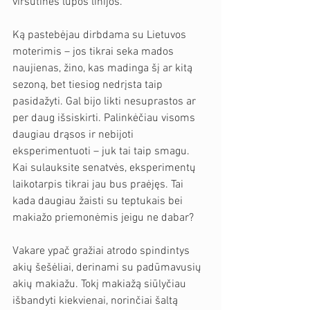
viršutinės lūpos linijos.
Ką pastebėjau dirbdama su Lietuvos 
moterimis – jos tikrai seka mados 
naujienas, žino, kas madinga šį ar kitą 
sezoną, bet tiesiog nedrįsta taip 
pasidažyti. Gal bijo likti nesuprastos ar 
per daug išsiskirti. Palinkėčiau visoms 
daugiau drąsos ir nebijoti 
eksperimentuoti – juk tai taip smagu. 
Kai sulauksite senatvės, eksperimentų 
laikotarpis tikrai jau bus praėjęs. Tai 
kada daugiau žaisti su teptukais bei 
makiažo priemonėmis jeigu ne dabar?
Vakare ypač gražiai atrodo spindintys 
akių šešėliai, derinami su padūmavusių 
akių makiažu. Tokį makiažą siūlyčiau 
išbandyti kiekvienai, norinčiai šaltą 