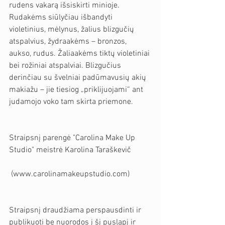
rudens vakarą išsiskirti minioje. 
Rudakėms siūlyčiau išbandyti 
violetinius, mėlynus, žalius blizgučių 
atspalvius, žydraakėms – bronzos, 
aukso, rudus. Žaliaakėms tiktų violetiniai 
bei rožiniai atspalviai. Blizgučius 
derinčiau su švelniai padūmavusių akių 
makiažu – jie tiesiog „priklijuojami“ ant 
judamojo voko tam skirta priemone. 
Straipsnį parengė "Carolina Make Up 
Studio" meistrė Karolina Taraškevič
 (www.carolinamakeupstudio.com)
Straipsnį draudžiama perspausdinti ir 
publikuoti be nuorodos į šį puslapį ir 