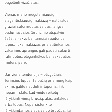
pagelbėti vizažistas.
Vienas mano mėgstamiausių ir 
elegantiškiausių makiažų – natūralus ir 
gražiai suformuotas veidas, lengvai 
padūmavusios (bronzinio atspalvio 
šešėliai) akys bei tamsiai raudonos 
lūpos. Toks makiažas prie atitinkamos 
vakarinės aprangos gali padėti sukurti 
rafinuotos, elegantiškos bei seksualios 
moters įvaizdį.
Dar viena tendencija – blizgučiais 
žėrinčios lūpos! Tą pačią priemonę kaip 
akims galite naudoti ir lūpoms. Tik 
nepamirškite, kad veide reikėtų 
išryškinti vieną bruožą: akis, antakius 
arba lūpas. Nepersistenkite 
išryškindamos visus veido bruožus. Tai 