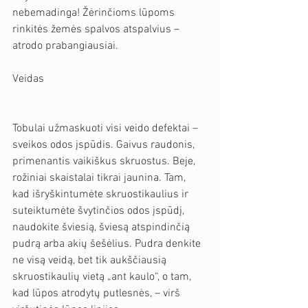
nebemadinga! Žėrinčioms lūpoms 
rinkitės žemės spalvos atspalvius – 
atrodo prabangiausiai. 
Veidas
Tobulai užmaskuoti visi veido defektai – 
sveikos odos įspūdis. Gaivus raudonis, 
primenantis vaikiškus skruostus. Beje, 
rožiniai skaistalai tikrai jaunina. Tam, 
kad išryškintumėte skruostikaulius ir 
suteiktumėte švytinčios odos įspūdį, 
naudokite šviesią, šviesą atspindinčią 
pudrą arba akių šešėlius. Pudra denkite 
ne visą veidą, bet tik aukščiausią 
skruostikaulių vietą „ant kaulo“, o tam, 
kad lūpos atrodytų putlesnės, – virš 