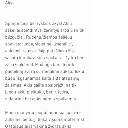
Akys
Spindinčios bei ryškios akys! Akių 
šešėliai spindintys, žėrintys arba vien tik 
blizgučiai. Rudens/žiemos šešėlių 
spalvos: juoda, violetinė, „metallic“, 
auksinė, rausva. Taip pat išlieka šią 
vasarą karaliavusios spalvos – žydra bei 
žalia (salotinė). Madinga bus derinti 
pastelinę žydrą su metaline aukso. Tokiu 
būdu išgaunamas šalta šilta atspalvių 
žaismas. Akis galite apsibrėžti ne tik 
juodu akių pieštuku, bet ir žydra, 
sidabrine bei auksinėmis spalvomis.
Mano manymu, populiariausia spalva – 
auksinė, be to, ji tinka visoms moterims! 
O labiausiai išryškina žydras akis!