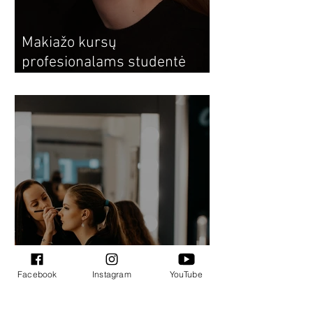
Makiažo kursų
profesionalams studentė
Monika: dėstytojos padeda
atrasti savo stilistiką
Facebook
Instagram
YouTube