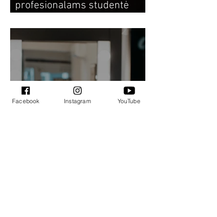
profesionalams studentė
Monika: dėstytojos padeda
atrasti savo stilistiką
Facebook
Instagram
YouTube
„Quick questions“ su
„Carolina Make Up School“
studente Deimante