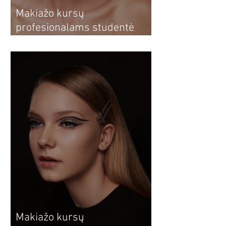
Makiažo kursų
profesionalams studentė
Dovilė: nuo makiažo kursų
sau iki profesionalios
vizažistės
Makiažo kursų