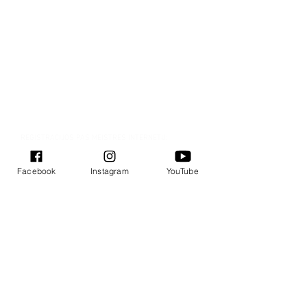
REGISTRACIJOS PAS MEISTRES INTERNETU:
Registracija Vilniuje
Facebook
Instagram
YouTube
Registracija Kaune