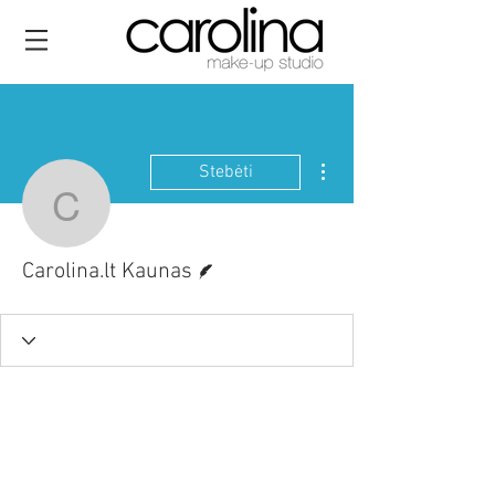
Daugiau veiksmų
Stebėti
Carolina.lt Kaunas
Rašytojas
Carolina.lt Kaunas